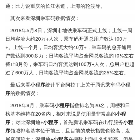
通；比方说重庆的长江索道，上海的轮渡等。
其次来看深圳乘车码数据情况：
2018年5月8日，深圳市地铁乘车码正式上线；上线一周
日均客流大约20万+人次，乘车码开通总用户数达100万
+。上线一个月，日均客流大约40万+，乘车码的总开通用
户数达到300多万；日均客流平均占全网总客流的10%左右
截止8月份，乘车码日均客流达到100万+人次，总用户也超
过了600万人，日均客流平均占全网总客流的25%左右。
最后来看
小程序
统计平台阿拉丁上关于腾讯乘车码
小程
序
的数据情况：
2018年9月，乘车码
小程序
指数排名为20名，周榜和日
榜基本维持在20名内，相对来说是使用量非常高的
小程
序
；对比深圳通+
小程序
，首先腾讯乘车码在出行服务
小程
序
领域排名基本位于前三，且目前的成长指数也较高，发
展空间较大；深圳通+
小程序
在指数上面排名也较高，但是