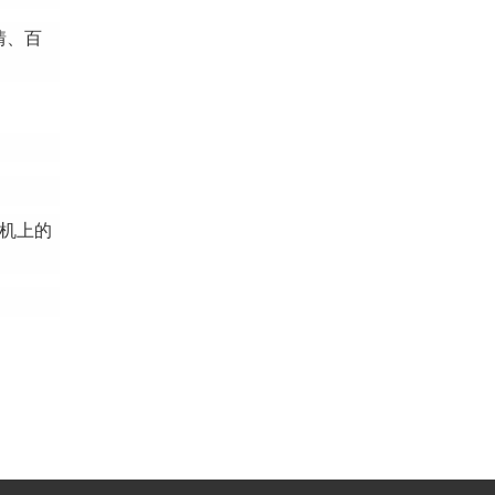
情、百
机上的