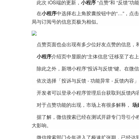
此次 iOS端的更新，
小程序
“点赞”和 “反馈”
在
小程序
中选择右上角胶囊按钮中的“…”，点击
局与订阅号的信息页极为相似。
点赞页面也会出现有多少位好友点赞的信息，和
小程序
介绍页中显眼的“主体信息“迁移至了右
除此之外，新增小程序”投诉与反馈“键。在微信 6
依次选择「投诉与反馈 - 功能异常 - 反馈内
开发者可以登录小程序管理后台获取到反馈内
对于点赞功能的出现，市场上有很多解释，
场
据了解，微信搜索已经在测试开辟专门导引小
大影响。
微信搜索部门今年进入了极速扩张期，已经达到4